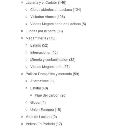
Laciana y el Carbón
(146)
Cielos abiertos en Laciana
(124)
Victorino Alonso
(106)
Videos Megamineria en Laciana
(5)
Luchas por la tierra
(86)
Megaminería
(115)
Estado
(52)
Internacional
(40)
Mineria y contaminacion
(32)
Videos Megamineria
(37)
Política Energética y mercado
(59)
Alternativas
(5)
Estatal
(40)
Plan del carbon
(20)
Global
(4)
Union Europea
(15)
Valle de Laciana
(9)
Vídeos En Portada
(17)