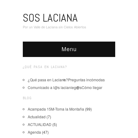
SOS LACIANA
Por un Valle de Laciana sin Cielos Abiertos
Menu
¿QUÉ PASA EN LACIANA?
¿Qué pasa en Laciana?
Preguntas incómodas
Comunicado a l@s lacianieg@s
Cómo llegar
BLOG
Acampada 15M-Toma la Montaña
(99)
Actualidad
(7)
ACTUALIDAD
(5)
Agenda
(47)