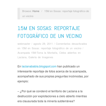
Browse:
Home
/
15M en Sosas: reportaje fotográfico de
un vecino
15M EN SOSAS: REPORTAJE
FOTOGRÁFICO DE UN VECINO
webmaster
/
agosto 29, 2011
/
Comentarios desactivados
en 15M en Sosas: reportaje fotográfico de un vecino
/
Acampada 15M-Toma la Montaña
,
Cielos abiertos en
Laciana
,
Galeria de Imagenes
En
lacianababia.blogspot.com
han publicado un
interesante reportaje de fotos acerca de la acampada,
acompañado de sus propias preguntas incómodas, por
ejemplo:
– ¿Por qué se condenó el territorio de Laciana a la
destrucción por explotaciones a cielo abierto mientras
era clausurada toda la minería subterránea?