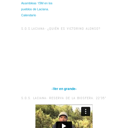
Asambleas 15M en los
pueblos de Laciana.
Calendario
S.O.S.LACIANA- ¿QUIÉN ES VICTORINO ALONSO?
-Ver en grande-
S.O.S. LACIANA- RESERVA DE LA BIOSFERA. 22’35”