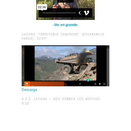
-Ver en grande-
LACIANA, “TERRITORIO COMANCHE” (ESCARABAJO
VERDE). 23’57”
Descarga
S.O.S. LACIANA – NOS SOBRAN LOS MOTIVOS.
9’10”