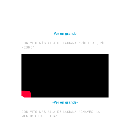
-Ver en grande-
DON VITO MÁS ALLÁ DE LACIANA: “RÍO IBIAS, RÍO
NEGRO”
-Ver en grande-
DON VITO MAS ALLÁ DE LACIANA: “CHAVES, LA
MEMORIA EXPOLIADA”