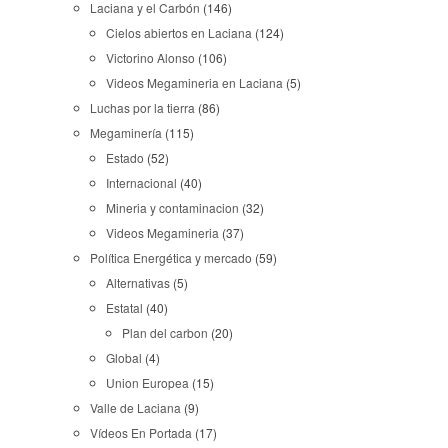
Laciana y el Carbón
(146)
Cielos abiertos en Laciana
(124)
Victorino Alonso
(106)
Videos Megamineria en Laciana
(5)
Luchas por la tierra
(86)
Megaminería
(115)
Estado
(52)
Internacional
(40)
Mineria y contaminacion
(32)
Videos Megamineria
(37)
Política Energética y mercado
(59)
Alternativas
(5)
Estatal
(40)
Plan del carbon
(20)
Global
(4)
Union Europea
(15)
Valle de Laciana
(9)
Vídeos En Portada
(17)