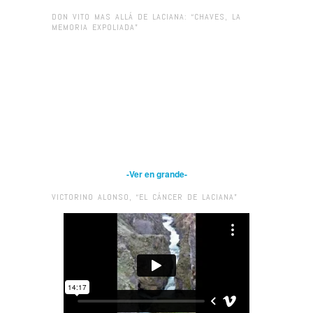
DON VITO MAS ALLÁ DE LACIANA: “CHAVES, LA
MEMORIA EXPOLIADA”
-Ver en grande-
VICTORINO ALONSO, “EL CÁNCER DE LACIANA”