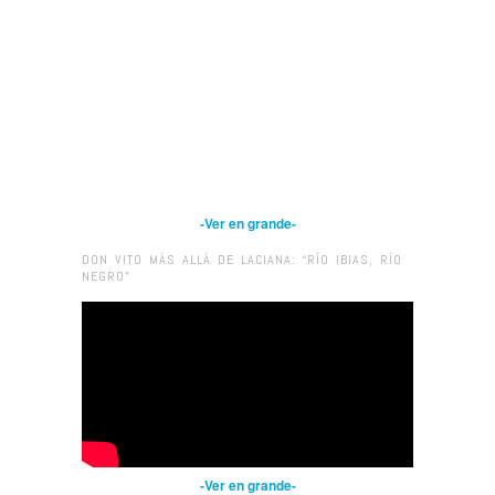
-Ver en grande-
DON VITO MÁS ALLÁ DE LACIANA: “RÍO IBIAS, RÍO
NEGRO”
-Ver en grande-