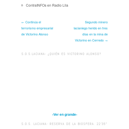
ContraINFOs en Radio Lila
← Continúa el
Segundo minero
terrorismo empresarial
lacianiego herido en tres
de Victorino Alonso
días en la mina de
Victorino en Cerredo →
S.O.S.LACIANA- ¿QUIÉN ES VICTORINO ALONSO?
-Ver en grande-
S.O.S. LACIANA- RESERVA DE LA BIOSFERA. 22’35”