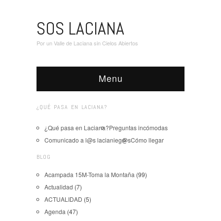
SOS LACIANA
Por un Valle de Laciana sin Cielos Abiertos
Menu
¿QUÉ PASA EN LACIANA?
¿Qué pasa en Laciana?
Preguntas incómodas
Comunicado a l@s lacianieg@s
Cómo llegar
BLOG
Acampada 15M-Toma la Montaña
(99)
Actualidad
(7)
ACTUALIDAD
(5)
Agenda
(47)