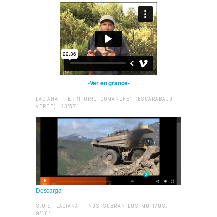
-Ver en grande-
LACIANA, “TERRITORIO COMANCHE” (ESCARABAJO
VERDE). 23’57”
Descarga
S.O.S. LACIANA – NOS SOBRAN LOS MOTIVOS.
9’10”