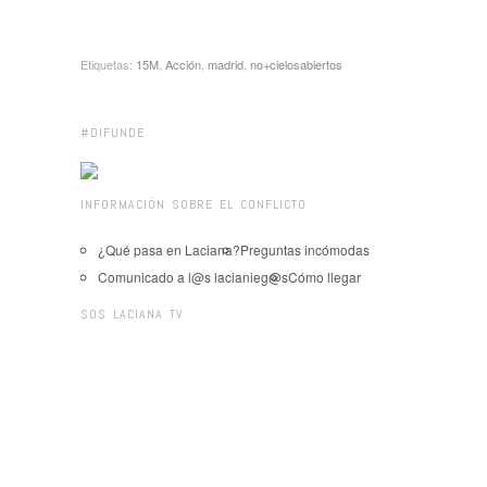
Etiquetas:
15M
,
Acción
,
madrid
,
no+cielosabiertos
#DIFUNDE
INFORMACIÓN SOBRE EL CONFLICTO
¿Qué pasa en Laciana?
Preguntas incómodas
Comunicado a l@s lacianieg@s
Cómo llegar
SOS LACIANA TV