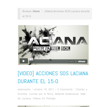
Browse:
Home
/
[Video] Acciones SOS Laciana durante
el 15-O
[VIDEO] ACCIONES SOS LACIANA
DURANTE EL 15-O
webmaster
/
octubre 19, 2011
/
3 Comments
/
Charlas y
Eventos
,
Luchas por la tierra
,
Material Audiovisual
,
Valle
de Laciana
,
Vídeos En Portada